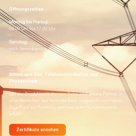
Öffnungszeiten
Montag bis Freitag:
08:00 Uhr bis 17:00 Uhr
Samstag:
nach Vereinbarung
Strom und Gas, Telekommunikation und
Photovoltaik
Mit der Produktwelt der new Sales sind unsere Partner in
allen Bereichen des Vertriebs breit aufgestellt und haben
Zugriff auf ein Portfolio, welches jeden Kundenwunsch
erfüllt.
Zertifikate ansehen