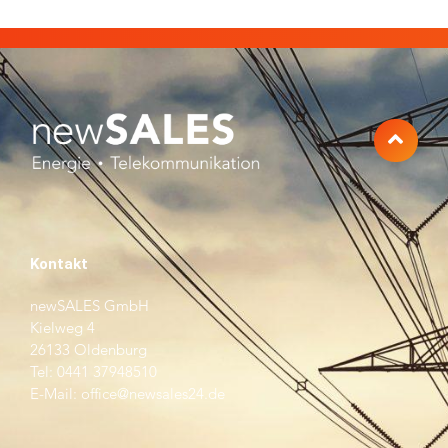
Kontakt
newSALES GmbH
Kielweg 4
26133 Oldenburg
Tel: 0441 37948510
E-Mail: office@newsales24.de