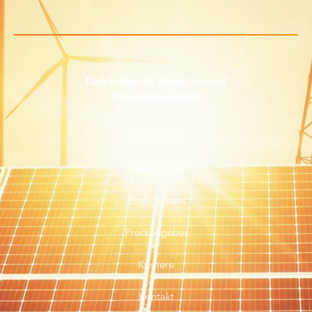
Distribution für Strom Gas und
Telekommunikation
Produktwelt
Unternehmen
Engagement
Produktgeber
Karriere
Kontakt